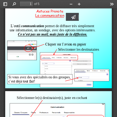
of 5
Toggle
Find
Zoom
Zoom
Too
Astuces 
Pronote
Sidebar
Out
In
La communication
L’outil 
communication
permet de diffuser très simplement
une information, un sondage, avec des options intéressantes.
Ce n’est pas un mail, mais juste de la diffusion.
Cliquer sur l’avion en papier
Sélectionner les destinataires
Si vous avez des spécialités ou des groupes,
c’est déjà tout fait!
Sélectionner le(s) destinataire(s), juste en cochant