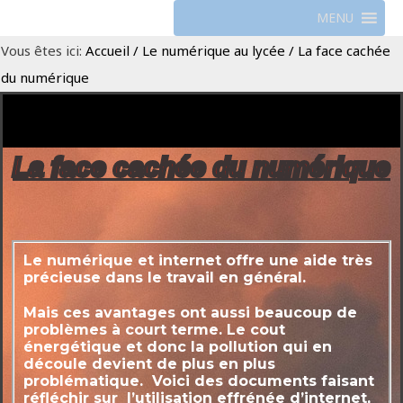
MENU
Vous êtes ici:
Accueil
/
Le numérique au lycée
/
La face cachée
du numérique
La face cachée du numérique
Le numérique et internet offre une aide très
précieuse dans le travail en général.
Mais ces avantages ont aussi beaucoup de
problèmes à court terme. Le cout
énergétique et donc la pollution qui en
découle devient de plus en plus
problématique. Voici des documents faisant
réfléchir sur l’utilisation effrénée d’internet,