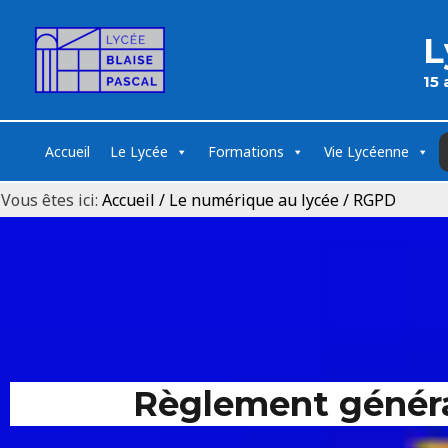
L
15
Accueil
Le Lycée
Formations
Vie Lycéenne
Vous êtes ici:
Accueil
/
Le numérique au lycée
/
RGPD
Règlement généra