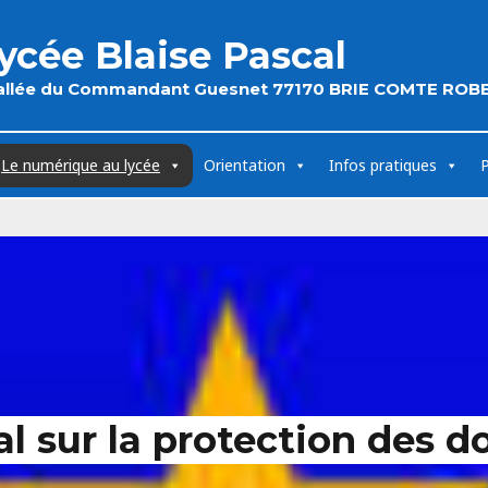
ycée Blaise Pascal
 allée du Commandant Guesnet 77170 BRIE COMTE ROB
Le numérique au lycée
Orientation
Infos pratiques
l sur la protection des d