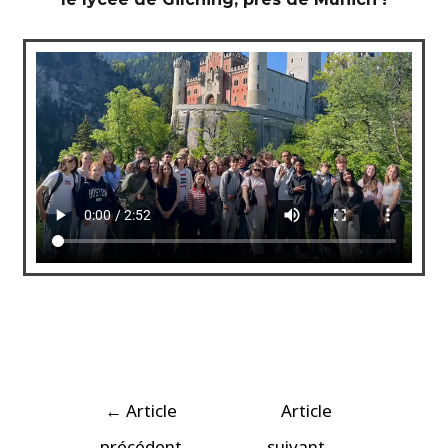
←
Article
Article
précédent
suivant
→